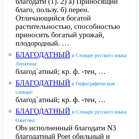
благодати (1). 2) а) Приносящий
благо, пользу. б) перен.
Отличающийся богатой
растительностью, способностью
приносить богатый урожай,
плодородный. …
БЛАГОДАТНЫЙ
в Словаре русского языка
Лопатина:
благод`атный; кр. ф. -тен, …
БЛАГОДАТНЫЙ
в Орфографическом
словаре:
благод`атный; кр. ф. -тен, …
БЛАГОДАТНЫЙ
в Словаре русского языка
Ожегова:
Obs исполненный благодати N3
благодатный Poet обильный и