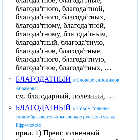
благода'тное, благода'тные,
благода'тного, благода'тной,
благода'тного, благода'тных,
благода'тному, благода'тной,
благода'тному, благода'тным,
благода'тный, благода'тную,
благода'тное, благода'тные,
благода'тного, благода'тную,
благода'тное, благода'тных, …
БЛАГОДАТНЫЙ
в Словаре синонимов
Абрамова:
см. благодарный, полезный, …
БЛАГОДАТНЫЙ
в Новом толково-
словообразовательном словаре русского языка
Ефремовой:
прил. 1) Преисполненный