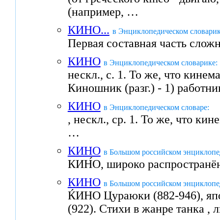
(например, …
КИНО...
в Энциклопедическом словарик
Первая составная часть сложны
КИНО
в Энциклопедическом словарике:
нескл., с. 1. То же, что к
Киношник (разг.) - 1) работн
КИНО
в Энциклопедическом словаре:
, нескл., ср. 1. То же, что ки
…
КИНО
в Большом российском энциклопе
КИН́О, широко распространён
КИНО
в Большом российском энциклопе
ЌИНО Цураюки (882-946), япо
(922). Стихи в жанре танка , 