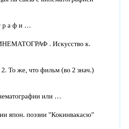
г р а ф и …
 СИНЕМАТОГРАФ . Искусство к.
2. То же, что фильм (во 2 знач.)
инематографии или …
гии япон. поэзии "Кокинвакасю"