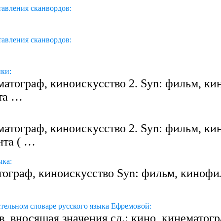
тавления сканвордов:
тавления сканвордов:
ики:
матограф, киноискусство 2. Syn: фильм, ки
нта …
матограф, киноискусство 2. Syn: фильм, кин
нта ( …
ыка:
ограф, киноискусство Syn: фильм, кинофил
тельном словаре русского языка Ефремовой:
в, вносящая значения сл.: кино, кинемато