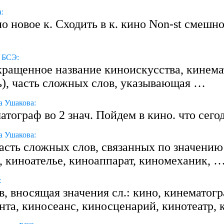
:
о новое к. Сходить в к. кино Non-st смешн
 БСЭ:
ращенное название киноискусства, кинемат
сь), часть сложных слов, указывающая …
а Ушакова:
ематограф во 2 знач. Пойдем в кино. что сего
а Ушакова:
 часть сложных слов, связанных по значени
, киноателье, киноаппарат, киномеханик, 
:
в, вносящая значения сл.: кино, кинемато
ента, киносеанс, киносценарий, кинотеатр