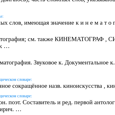
е:
х слов, имеющая значение к и н е м а т о 
инематография; см. также КИНЕМАТОГРАФ ,
ик …
нематография. Звуковое к. Документальное к. 
дическом словаре:
ное сокращённое назв. киноискусства , к
дическом словаре:
н. поэт. Составитель и ред. первой антоло
лирич. …