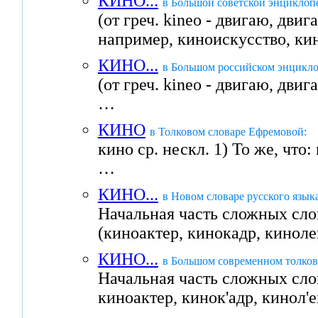
КИНО...
в Большой советской энциклоп
(от греч. kineo - двигаю, дв
например, киноискусство, ки
КИНО...
в Большом российском энцикло
(от греч. kineo - двигаю, дви
…
КИНО
в Толковом словаре Ефремовой:
кино ср. нескл. 1) То же, что:
…
КИНО...
в Новом словаре русского язык
Начальная часть сложных сло
(киноактер, кинокадр, кинол
КИНО...
в Большом современном толково
Начальная часть сложных слов
киноактер, кинок'адр, кинол'е