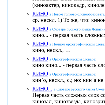
(киноактер, кинокадр, кинол
КИНО
в Новом толково-словообразовате
ср. нескл. 1) То же, что: кино
КИНО
в Словаре русского языка Лопатин
кино... - первая часть сложн
КИНО
в Полном орфографическом словар
кино, нескл., …
КИНО
в Орфографическом словаре:
кино кино... - первая часть 
КИНО
в Орфографическом словаре:
кин`о, нескл., с.; но: кин`а не
КИНО...
в Словаре русского языка Ожег
Первая часть сложных слов с
кинозал, кинозвезда, кинозри