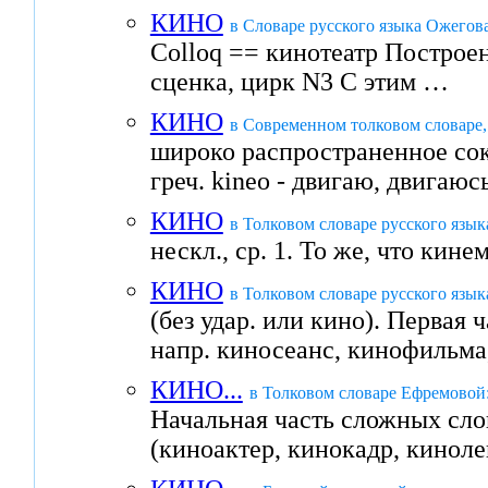
КИНО
в Словаре русского языка Ожегова
Colloq == кинотеатр Построен
сценка, цирк N3 С этим …
КИНО
в Современном толковом словаре,
широко распространенное сок
греч. kineo - двигаю, двигаю
КИНО
в Толковом словаре русского язык
нескл., ср. 1. То же, что кин
КИНО
в Толковом словаре русского язык
(без удар. или кино). Первая
напр. киносеанс, кинофильма
КИНО...
в Толковом словаре Ефремовой
Начальная часть сложных сло
(киноактер, кинокадр, кинол