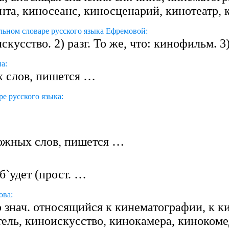
ента, киносеанс, киносценарий, кинотеатр
льном словаре русского языка Ефремовой:
искусство. 2) разг. То же, что: кинофильм. 3)
а:
ых слов, пишется …
е русского языка:
сложных слов, пишется …
 б`удет (прост. …
ова:
о знач. относящийся к кинематографии, к к
тель, киноискусство, кинокамера, киноком