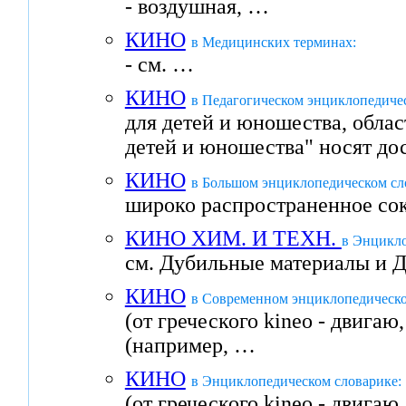
- воздушная, …
КИНО
в Медицинских терминах:
- см. …
КИНО
в Педагогическом энциклопедичес
для детей и юношества, облас
детей и юношества" носят до
КИНО
в Большом энциклопедическом сл
широко распространенное со
КИНО ХИМ. И ТЕХН.
в Энцикло
см. Дубильные материалы и 
КИНО
в Современном энциклопедическо
(от греческого kineo - двига
(например, …
КИНО
в Энциклопедическом словарике:
(от греческого kineo - двига