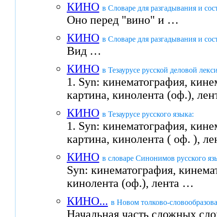
КИНО
в Словаре для разгадывания и сос
Оно перед "вино" и …
КИНО
в Словаре для разгадывания и сос
Вид …
КИНО
в Тезаурусе русской деловой лекс
1. Syn: кинематография, кине
картина, кинолента (оф.), ле
КИНО
в Тезаурусе русского языка:
1. Syn: кинематография, кине
картина, кинолента ( оф. ), ле
КИНО
в словаре Синонимов русского яз
Syn: кинематография, кинемат
кинолента (оф.), лента …
КИНО...
в Новом толково-словообразова
Начальная часть сложных сло