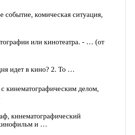
ое событие, комическая ситуация,
ографии или кинотеатра. - … (от
дня идет в кино? 2. То …
ю с кинематографическим делом,
…
граф, кинематографический
, кинофильм и …