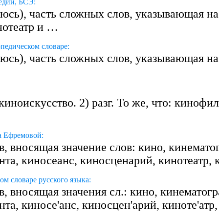
едии, БСЭ:
игаюсь), часть сложных слов, указывающая н
нотеатр и …
педическом словаре:
гаюсь), часть сложных слов, указывающая на
 киноискусство. 2) разг. То же, что: кинофиль
а Ефремовой:
в, вносящая значение слов: кино, кинемат
ента, киносеанс, киносценарий, кинотеатр
м словаре русского языка:
, вносящая значения сл.: кино, кинематог
нта, киносе'анс, киносцен'арий, киноте'атр