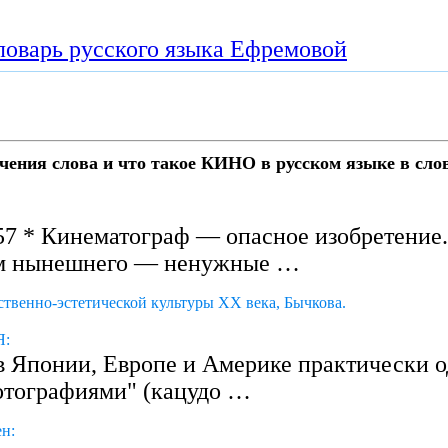
ловарь русского языка Ефремовой
чения слова и что такое КИНО в русском языке в сло
:57 * Кинематограф — опасное изобретение
ем нынешнего — ненужные …
ственно-эстетической культуры XX века, Бычкова.
Я:
 в Японии, Европе и Америке практически 
отографиями" (кацудо …
н: