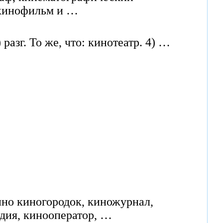
, кинофильм и …
 разг. То же, что: кинотеатр. 4) …
ино киногородок, киножурнал,
едия, кинооператор, …