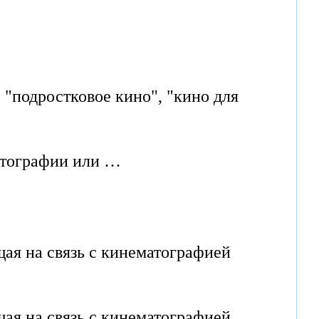
 "подростковое кино", "кино для
атографии или …
щая на связь с кинематографией
щая на связь с кинематографией