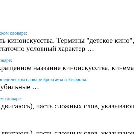
ком словаре:
ть киноискусства. Термины "детское кино",
статочно условный характер …
оваре:
кращенное название киноискусства, кинем
педическом словаре Брокгауза и Евфрона:
Дубильные …
м словаре:
ю, двигаюсь), часть сложных слов, указываю
ю, двигаюсь), часть сложных слов, указываю