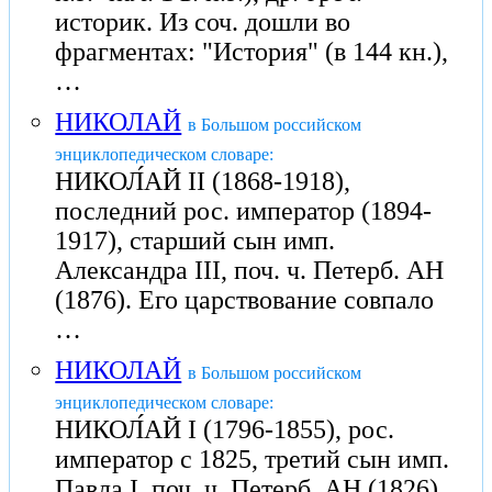
историк. Из соч. дошли во
фрагментах: "История" (в 144 кн.),
…
НИКОЛАЙ
в Большом российском
энциклопедическом словаре:
НИКОЛ́АЙ II (1868-1918),
последний рос. император (1894-
1917), старший сын имп.
Александра III, поч. ч. Петерб. АН
(1876). Его царствование совпало
…
НИКОЛАЙ
в Большом российском
энциклопедическом словаре:
НИКОЛ́АЙ I (1796-1855), рос.
император с 1825, третий сын имп.
Павла I, поч. ч. Петерб. АН (1826).