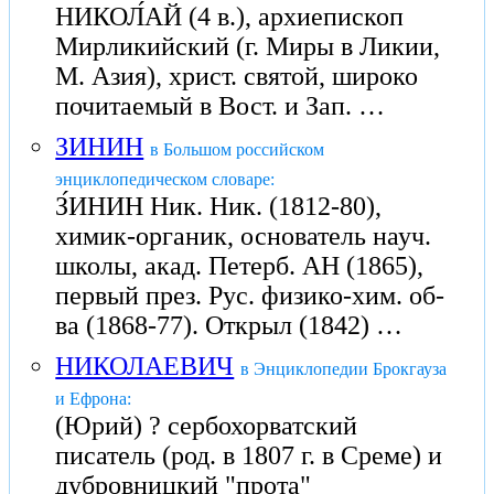
НИКОЛ́АЙ (4 в.), архиепископ
Мирликийский (г. Миры в Ликии,
М. Азия), христ. святой, широко
почитаемый в Вост. и Зап. …
ЗИНИН
в Большом российском
энциклопедическом словаре:
З́ИНИН Ник. Ник. (1812-80),
химик-органик, основатель науч.
школы, акад. Петерб. АН (1865),
первый през. Рус. физико-хим. об-
ва (1868-77). Открыл (1842) …
НИКОЛАЕВИЧ
в Энциклопедии Брокгауза
и Ефрона:
(Юрий) ? сербохорватский
писатель (род. в 1807 г. в Среме) и
дубровницкий "прота"