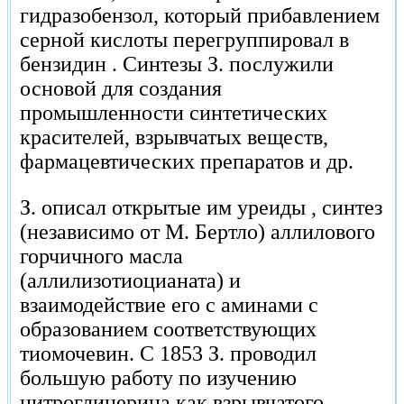
гидразобензол, который прибавлением
серной кислоты перегруппировал в
бензидин . Синтезы З. послужили
основой для создания
промышленности синтетических
красителей, взрывчатых веществ,
фармацевтических препаратов и др.
З. описал открытые им уреиды , синтез
(независимо от М. Бертло) аллилового
горчичного масла
(аллилизотиоцианата) и
взаимодействие его с аминами с
образованием соответствующих
тиомочевин. С 1853 З. проводил
большую работу по изучению
нитроглицерина как взрывчатого