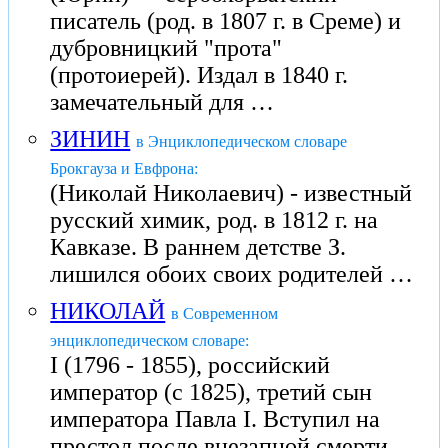
писатель (род. в 1807 г. в Среме) и
дубровницкий "прота"
(протоиерей). Издал в 1840 г.
замечательный для …
ЗИНИН
в Энциклопедическом словаре
Брокгауза и Евфрона:
(Николай Николаевич) - известный
русский химик, род. в 1812 г. на
Кавказе. В раннем детстве З.
лишился обоих своих родителей …
НИКОЛАЙ
в Современном
энциклопедическом словаре:
I (1796 - 1855), российский
император (с 1825), третий сын
императора Павла I. Вступил на
престол после внезапной смерти