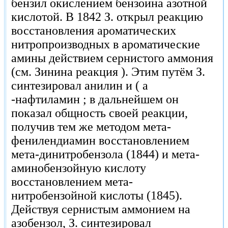
бензил окислением бензоина азотной
кислотой. В 1842 З. открыл реакцию
восстановления ароматических
нитропроизводных в ароматические
амины действием сернистого аммония
(см. Зинина реакция ). Этим путём З.
синтезировал анилин и ( a
-нафтиламин ; в дальнейшем он
показал общность своей реакции,
получив тем же методом мета-
фенилендиамин восстановлением
мета-динитробензола (1844) и мета-
аминобензойную кислоту
восстановлением мета-
нитробензойной кислоты (1845).
Действуя сернистым аммонием на
азобензол, З. синтезировал