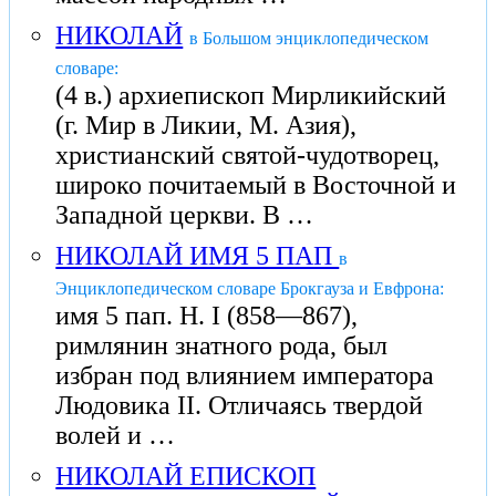
НИКОЛАЙ
в Большом энциклопедическом
словаре:
(4 в.) архиепископ Мирликийский
(г. Мир в Ликии, М. Азия),
христианский святой-чудотворец,
широко почитаемый в Восточной и
Западной церкви. В …
НИКОЛАЙ ИМЯ 5 ПАП
в
Энциклопедическом словаре Брокгауза и Евфрона:
имя 5 пап. Н. I (858—867),
римлянин знатного рода, был
избран под влиянием императора
Людовика II. Отличаясь твердой
волей и …
НИКОЛАЙ ЕПИСКОП