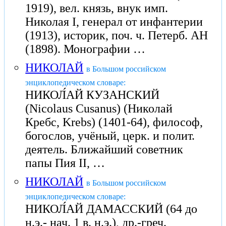
1919), вел. князь, внук имп.
Николая I, генерал от инфантерии
(1913), историк, поч. ч. Петерб. АН
(1898). Монографии …
НИКОЛАЙ
в Большом российском
энциклопедическом словаре:
НИКОЛ́АЙ КУЗАНСКИЙ
(Nicolaus Cusanus) (Николай
Кребс, Krеbs) (1401-64), философ,
богослов, учёный, церк. и полит.
деятель. Ближайший советник
папы Пия II, …
НИКОЛАЙ
в Большом российском
энциклопедическом словаре:
НИКОЛ́АЙ ДАМАССКИЙ (64 до
н.э.- нач. 1 в. н.э.), др.-греч.