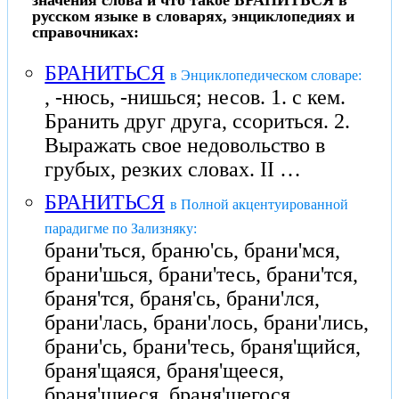
значения слова и что такое БРАНИТЬСЯ в
русском языке в словарях, энциклопедиях и
справочниках:
БРАНИТЬСЯ
в Энциклопедическом словаре:
, -нюсь, -нишься; несов. 1. с кем.
Бранить друг друга, ссориться. 2.
Выражать свое недовольство в
грубых, резких словах. II …
БРАНИТЬСЯ
в Полной акцентуированной
парадигме по Зализняку:
брани'ться, браню'сь, брани'мся,
брани'шься, брани'тесь, брани'тся,
браня'тся, браня'сь, брани'лся,
брани'лась, брани'лось, брани'лись,
брани'сь, брани'тесь, браня'щийся,
браня'щаяся, браня'щееся,
браня'щиеся, браня'щегося,