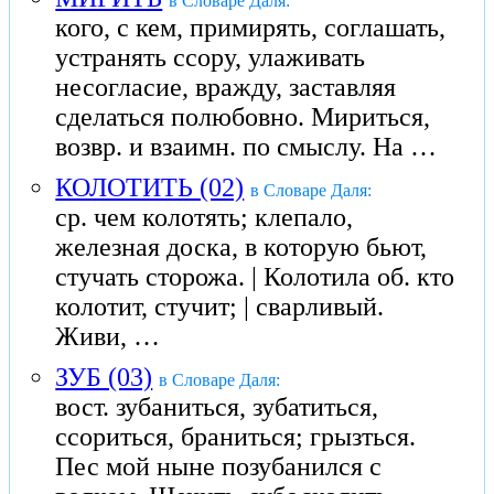
в Словаре Даля:
кого, с кем, примирять, соглашать,
устранять ссору, улаживать
несогласие, вражду, заставляя
сделаться полюбовно. Мириться,
возвр. и взаимн. по смыслу. На …
КОЛОТИТЬ (02)
в Словаре Даля:
ср. чем колотять; клепало,
железная доска, в которую бьют,
стучать сторожа. | Колотила об. кто
колотит, стучит; | сварливый.
Живи, …
ЗУБ (03)
в Словаре Даля:
вост. зубаниться, зубатиться,
ссориться, браниться; грызться.
Пес мой ныне позубанился с