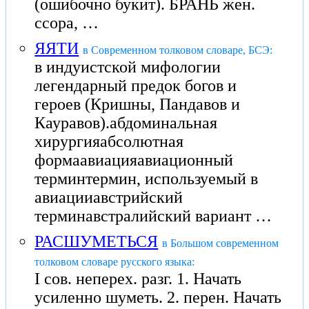
(ошибочно букит). БРАНЬ жен.
ссора, …
ЯЯТИ
в Современном толковом словаре, БСЭ:
в индуистской мифологии
легендарный предок богов и
героев (Кришны, Пандавов и
Кауравов).абдоминальная
хирургияабсолютная
формаавиацияавиационный
терминтермин, используемый в
авиацииавстрийский
терминавстралийский вариант …
РАСШУМЕТЬСЯ
в Большом современном
толковом словаре русского языка:
I сов. неперех. разг. 1. Начать
усиленно шуметь. 2. перен. Начать