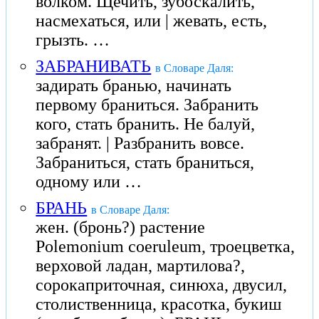
волком. Щечить, зубоскалить,
насмехаться, или | жевать, есть,
грызть. …
ЗАБРАНИВАТЬ
в Словаре Даля:
задирать бранью, начинать
первому браниться. Забранить
кого, стать бранить. Не балуй,
забранят. | Разбранить вовсе.
Забраниться, стать браниться,
одному или …
БРАНЬ
в Словаре Даля:
жен. (бронь?) растение
Polemonium coeruleum, троецветка,
верховой ладан, мартилова?,
сорокаприточная, синюха, двусил,
столиственница, красотка, букиш